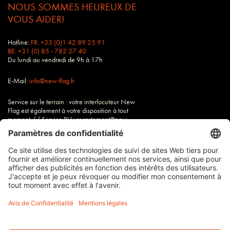
NOUS SOMMES HEUREUX DE
VOUS AIDER!
Hotline:
FR: +33 (0)1 42 89 25 91
BE: +31 (0) 85 - 782 27 40
Du lundi au vendredi de 9h à 17h
E-Mail:
info@new-flag.fr
Service sur le terrain : votre interlocuteur New
Flag est également à votre disposition à tout
moment // Service RH : recrutement@new-
flag.fr
Tous nos tarifs sont hors TVA
Imprimer