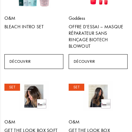
O&M
Goddess
BLEACH INTRO SET
OFFRE D’ESSAI – MASQUE
RÉPARATEUR SANS
RINÇAGE BIOTECH
BLOWOUT
DÉCOUVRIR
DÉCOUVRIR
SET
SET
O&M
O&M
GET THE LOOK BOX SOFT
GET THE LOOK BOX