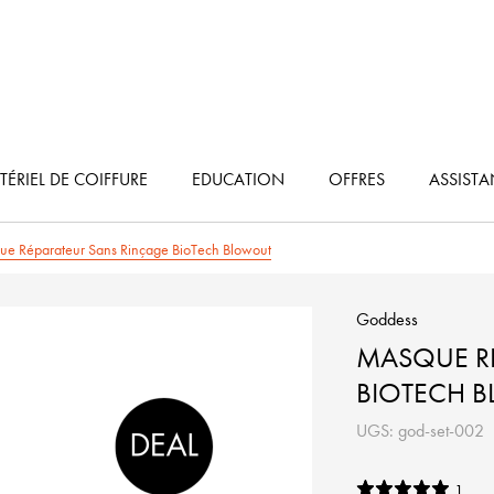
ÉRIEL DE COIFFURE
EDUCATION
OFFRES
ASSIST
e Réparateur Sans Rinçage BioTech Blowout
Goddess
MASQUE R
BIOTECH 
UGS: god-set-002
1