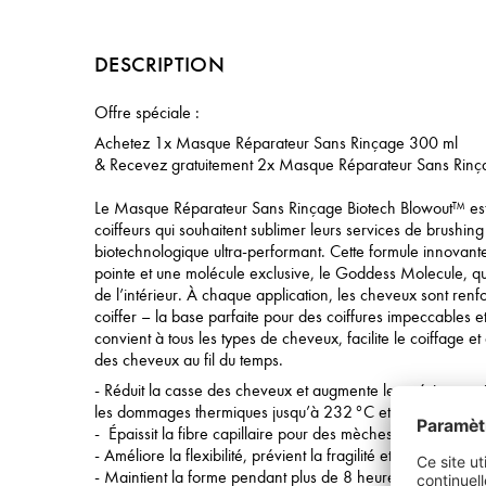
DESCRIPTION
Offre spéciale :
Achetez 1x Masque Réparateur Sans Rinçage 300 ml
& Recevez gratuitement 2x Masque Réparateur Sans Rinç
Le Masque Réparateur Sans Rinçage Biotech Blowout™ est 
coiffeurs qui souhaitent sublimer leurs services de brushing
biotechnologique ultra-performant. Cette formule innovant
pointe et une molécule exclusive, le Goddess Molecule, qu
de l’intérieur. À chaque application, les cheveux sont renforc
coiffer – la base parfaite pour des coiffures impeccables
convient à tous les types de cheveux, facilite le coiffage et
des cheveux au fil du temps.
- Réduit la casse des cheveux et augmente leur résistance
les dommages thermiques jusqu’à 232 °C et réduit les frisot
- Épaissit la fibre capillaire pour des mèches visiblement 
- Améliore la flexibilité, prévient la fragilité et facilite le coi
- Maintient la forme pendant plus de 8 heures et prolong