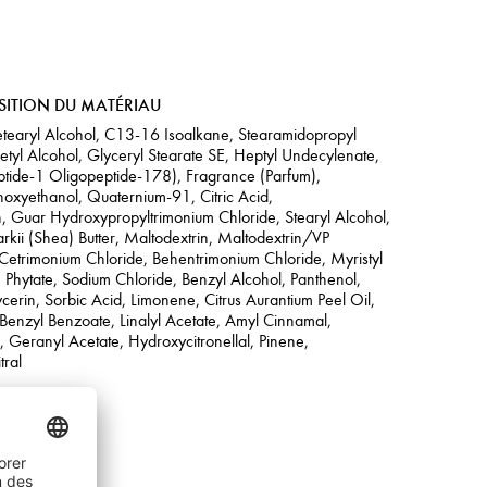
SITION DU MATÉRIAU
tearyl Alcohol, C13-16 Isoalkane, Stearamidopropyl
tyl Alcohol, Glyceryl Stearate SE, Heptyl Undecylenate,
eptide-1 Oligopeptide-178), Fragrance (Parfum),
noxyethanol, Quaternium-91, Citric Acid,
n, Guar Hydroxypropyltrimonium Chloride, Stearyl Alcohol,
kii (Shea) Butter, Maltodextrin, Maltodextrin/VP
Cetrimonium Chloride, Behentrimonium Chloride, Myristyl
 Phytate, Sodium Chloride, Benzyl Alcohol, Panthenol,
ycerin, Sorbic Acid, Limonene, Citrus Aurantium Peel Oil,
l, Benzyl Benzoate, Linalyl Acetate, Amyl Cinnamal,
 Geranyl Acetate, Hydroxycitronellal, Pinene,
tral