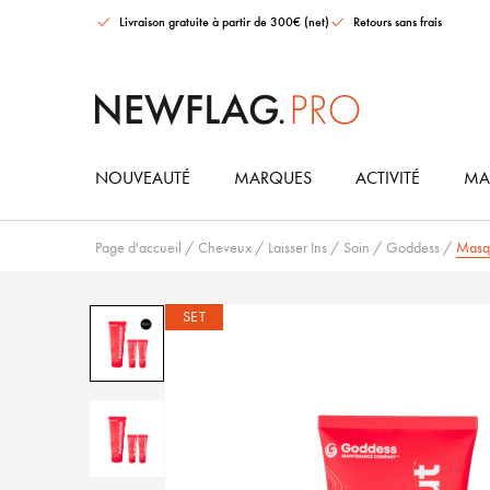
Livraison gratuite à partir de 300€ (net)
Retours sans frais
NOUVEAUTÉ
MARQUES
ACTIVITÉ
MAT
Page d'accueil
/
Cheveux
/
Laisser Ins
/
Soin
/
Goddess
/
Masqu
SET