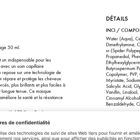
DÉTAILS
INCI / COMPO
Water (Aqua), Ce
Dimethylamine, Ce
age 50 ml.
sr-(Spider Polyp
Propanediol, Phe
un indispensable pour les
Ethylhexylglyceri
 avec un soin capillaire
Butyrospermum Par
e repose sur une technologie de
Copolymer, PVP, 
i répare et protège les cheveux
Myristate, Sodium
és, plus brillants et plus faciles à
Salicylic Acid, Gl
 et longue tenue. Ce masque
Vanillin, Linaloo
 améliore la santé et la résistance
Cinnamyl Alcohol,
Benzaldehyde, Ci
 jusqu’à 173 % --- Protège contre
tis et la casse
plus denses et volumineuses
ffage
e la tenue des boucles de 38 %