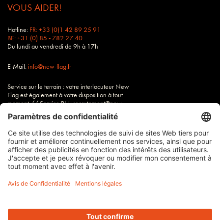
VOUS AIDER!
Hotline:
FR: +33 (0)1 42 89 25 91
BE: +31 (0) 85 - 782 27 40
Du lundi au vendredi de 9h à 17h
E-Mail:
info@new-flag.fr
Service sur le terrain : votre interlocuteur New
Flag est également à votre disposition à tout
moment // Service RH : recrutement@new-
flag.fr
Tous nos tarifs sont hors TVA
Imprimer
Conditions