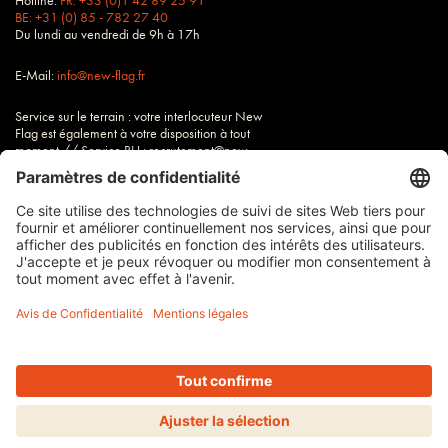
Hotline:
FR: +33 (0)1 42 89 25 91
BE: +31 (0) 85 - 782 27 40
Du lundi au vendredi de 9h à 17h
E-Mail:
info@new-flag.fr
Service sur le terrain : votre interlocuteur New
Flag est également à votre disposition à tout
moment // Service RH : recrutement@new-
flag.fr
Tous nos tarifs sont hors TVA
Imprimer
Conditions
Protection des données