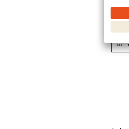
Boucleme
CURL CL
ANSE