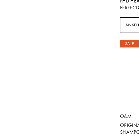
PHD HEA
PERFEC
ANSE
SALE
O&M
ORIGIN
SHAMP