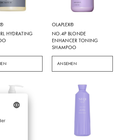
X®
OLAPLEX®
RL HYDRATING
NO.4P BLONDE
OO
ENHANCER TONING
SHAMPOO
HEN
ANSEHEN