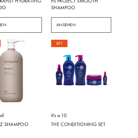
RAPIST HYDRATING
PS PROJECT SMOOTH
OO
SHAMPOO
HEN
ANSEHEN
SET
oof
It's a 10
ZZ SHAMPOO
THE CONDITIONING SET