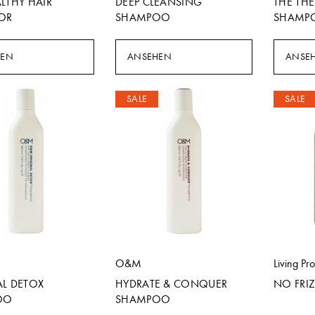
LTHY HAIR
DEEP CLEANSING
THE THE
TOR
SHAMPOO
SHAMP
HEN
ANSEHEN
ANSE
SALE
SALE
O&M
Living Pr
AL DETOX
HYDRATE & CONQUER
NO FRI
OO
SHAMPOO