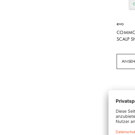
evo
COMMO
SCALP 
ANSE