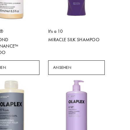
X®
It's a 10
OND
MIRACLE SILK SHAMPOO
ENANCE™
OO
HEN
ANSEHEN