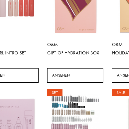
O&M
O&M
RL INTRO SET
GIFT OF HYDRATION BOX
HOLIDA
HEN
ANSEHEN
ANSE
SET
SALE