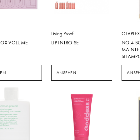
Living Proof
OLAPLE
 BOX VOLUME
LIP INTRO SET
NO.4 B
MAINT
SHAMP
HEN
ANSEHEN
ANSE