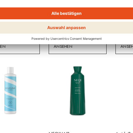
Boucleme
Goddess
EANSER
SCALP EXFOLIATING
BIOTEC
SHAMPOO
SHAMP
HEN
ANSEHEN
ANSE