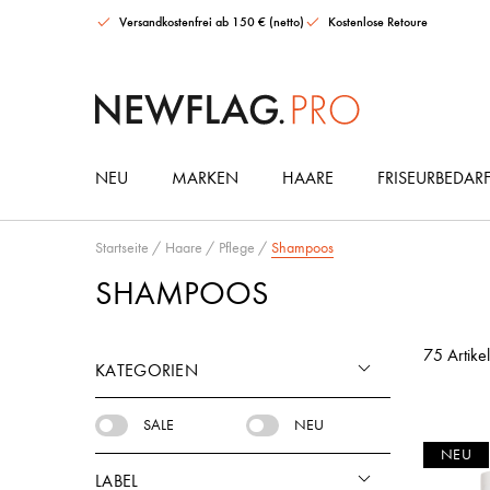
Versandkostenfrei ab 150 € (netto)
Kostenlose Retoure
NEU
MARKEN
HAARE
FRISEURBEDAR
Maria Nila Gloss Collection Ultimate Set
AMIKA Soulfood Nourishing Hair Mask
It's a 10 Miracle Leave-in Conditioner
HAARGUMMIS & ACCESSOIRES
Startseite
/
Haare
/
Pflege
/
Shampoos
SHAMPOOS
75 Artikel
KATEGORIEN
SALE
NEU
NEU
LABEL