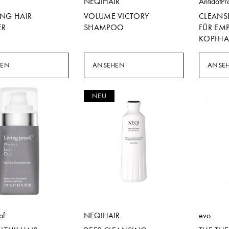
NEQIHAIR
AntidotPr
ING HAIR
VOLUME VICTORY
CLEANS
ER
SHAMPOO
FÜR EMP
KOPFHA
HEN
ANSEHEN
ANSE
NEU
of
NEQIHAIR
evo