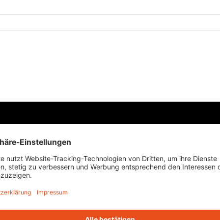
bei
men
se