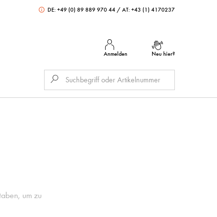
DE: +49 (0) 89 889 970 44
/
AT: +43 (1) 4170237
Anmelden
Neu hier?
staben, um zu