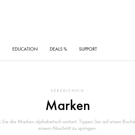
F
EDUCATION
DEALS %
SUPPORT
VERZEICHNIS
Marken
Sie die Marken alphabetisch sortiert. Tippen Sie auf einen Buch
einem Abschnitt zu springen.