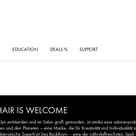
F
EDUCATION
DEALS %
SUPPORT
HAIR IS WELCOME
lyn entstanden und im Salon groß geworden, ist amika eine salonerprob
nen und den Planeten – eine Marke, die für Kreativität und Individualität
kteristische Superfruit Sea Buckthorn – eine der nährstoffreichsten, lip