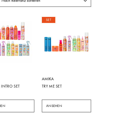
Nach Relevanz sortieren
SET
AMIKA
 INTRO SET
TRY ME SET
HEN
ANSEHEN