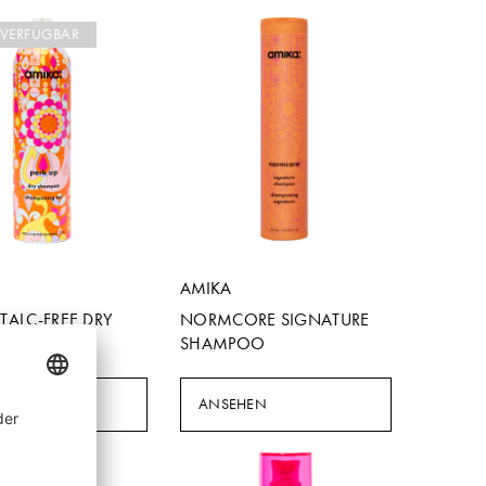
 VERFÜGBAR
AMIKA
 TALC-FREE DRY
NORMCORE SIGNATURE
OO
SHAMPOO
HEN
ANSEHEN