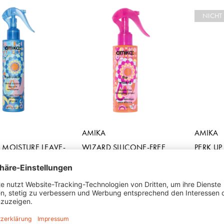
NICHT
AMIKA
AMIKA
 MOISTURE LEAVE-
WIZARD SILICONE-FREE
PERK UP
DITIONER
DETANGLING PRIMER
SHAMP
HEN
ANSEHEN
ANSE