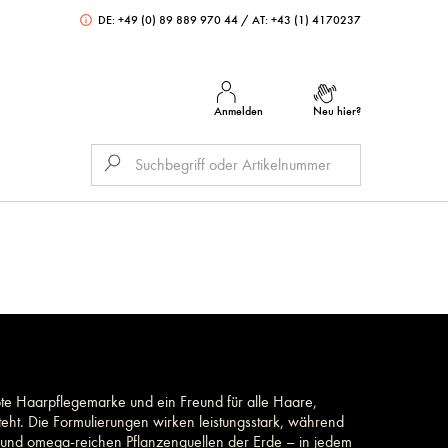
DE: +49 (0) 89 889 970 44
/
AT: +43 (1) 4170237
Anmelden
Neu hier?
te Haarpflegemarke und ein Freund für alle Haare,
 steht. Die Formulierungen wirken leistungsstark, während
id- und omega-reichen Pflanzenquellen der Erde – in jedem