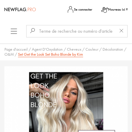
Se connecter
Nouveau ici ?
Page d'accueil
/
Agent D'Oxydation
/
Cheveux
/
Couleur
/
Décoloration
/
O&M
/
Set Get the Look Set Boho Blonde by Kim