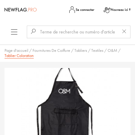
Se connecter
Nouveau ici ?
Page d'accueil
/
Fournitures De Coiffure
/
Tabliers
/
Textiles
/
O&M
/
Tablier Coloration