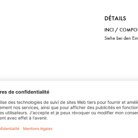
DÉTAILS
INCI / COMPO
Siehe bei den Ei
réatives
seule étape
 jusqu'à 9 niveaux
(1 part de poudre décolorante, 2
iquement selon les instructions.