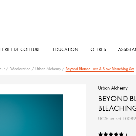
ÉRIEL DE COIFFURE
EDUCATION
OFFRES
ASSIST
eur
/
Décoloration
/
Urban Alchemy
/
Beyond Blonde Low & Slow Bleaching Set
Urban Alchemy
BEYOND B
BLEACHING
UGS: ua-set-10089
1