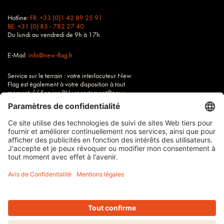
Hotline:
FR: +33 (0)1 42 89 25 91
BE: +31 (0) 85 - 782 27 40
Du lundi au vendredi de 9h à 17h
E-Mail:
info@new-flag.fr
Service sur le terrain : votre interlocuteur New
Flag est également à votre disposition à tout
moment // Service RH : recrutement@new-
flag.fr
Tous nos tarifs sont hors TVA
Imprimer
Conditions
Protection des données