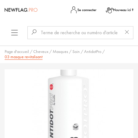
Se connecter
Nouveau ici ?
Page d'accueil
/
Cheveux
/
Masques
/
Soin
/
AntidotPro
/
03 masque revitalisant