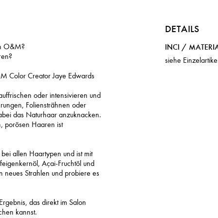
DETAILS
von O&M?
INCI / MATER
eren?
siehe Einzelartike
O&M Color Creator Jaye Edwards
uffrischen oder intensivieren und
erungen, Foliensträhnen oder
dabei das Naturhaar anzuknacken.
n, porösen Haaren ist
ei allen Haartypen und ist mit
feigenkernöl, Açai-Fruchtöl und
n neues Strahlen und probiere es
rgebnis, das direkt im Salon
ichen kannst.