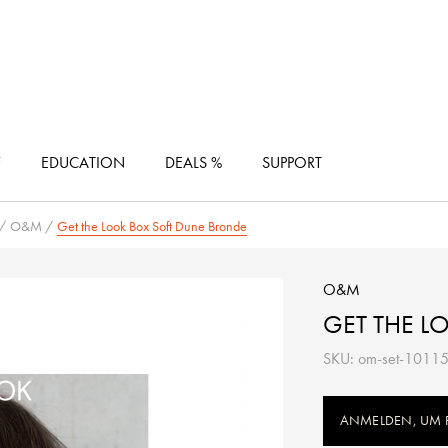
F
EDUCATION
DEALS %
SUPPORT
/
O&M
/
Get the Look Box Soft Dune Bronde
O&M
GET THE L
SKU: om-set-1011
ANMELDEN, UM P