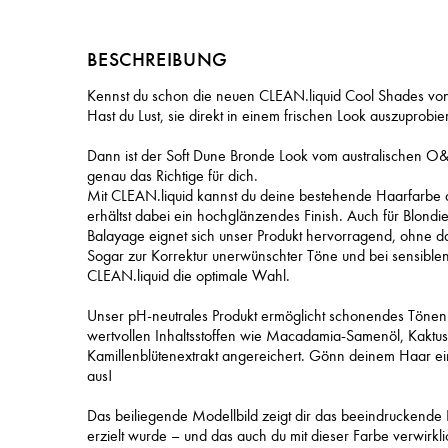
BESCHREIBUNG
Kennst du schon die neuen CLEAN.liquid Cool Shades 
Hast du Lust, sie direkt in einem frischen Look auszuprobi
Dann ist der Soft Dune Bronde Look vom australischen 
genau das Richtige für dich.
Mit CLEAN.liquid kannst du deine bestehende Haarfarbe a
erhältst dabei ein hochglänzendes Finish. Auch für Blondi
Balayage eignet sich unser Produkt hervorragend, ohne 
Sogar zur Korrektur unerwünschter Töne und bei sensible
CLEAN.liquid die optimale Wahl.
Unser pH-neutrales Produkt ermöglicht schonendes Tönen b
wertvollen Inhaltsstoffen wie Macadamia-Samenöl, Kaktus
Kamillenblütenextrakt angereichert. Gönn deinem Haar ei
aus!
Das beiliegende Modellbild zeigt dir das beeindruckende E
erzielt wurde – und das auch du mit dieser Farbe verwirkl