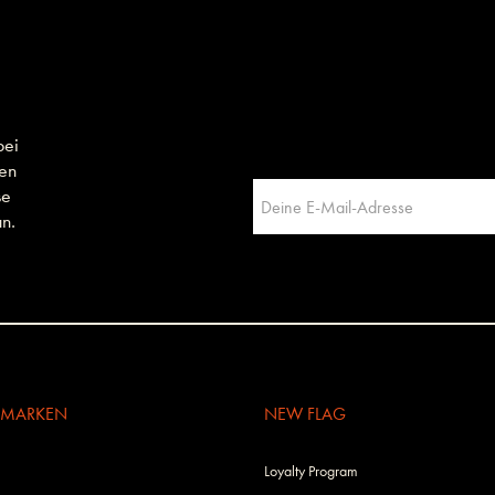
bei
men
se
n.
E MARKEN
NEW FLAG
Loyalty Program