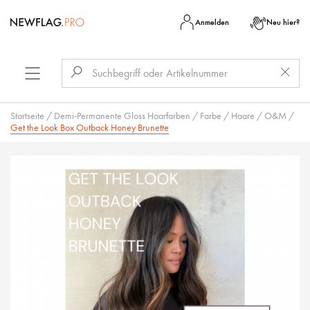
Anmelden
Neu hier?
Startseite
/
Demi-Permanente Gloss Haarfarben
/
Farbe
/
Haare
/
O&M
/
Get the Look Box Outback Honey Brunette