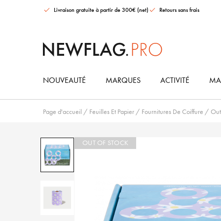
Livraison gratuite à partir de 300€ (net)
Retours sans frais
NOUVEAUTÉ
MARQUES
ACTIVITÉ
MAT
Page d'accueil
/
Feuilles Et Papier
/
Fournitures De Coiffure
/
Out
OUT OF STOCK