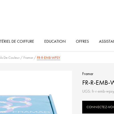
ÉRIEL DE COIFFURE
EDUCATION
OFFRES
ASSIST
ils De Couleur
/
Framar
/
FR-R-EMB-WPSY
Framar
FR-R-EMB-
UGS: fr-r-emb-wps
CONNECTEZ-VOUS