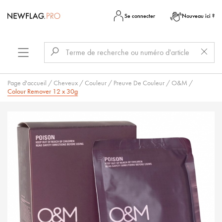
Se connecter
Nouveau ici ?
Page d'accueil
/
Cheveux
/
Couleur
/
Preuve De Couleur
/
O&M
/
Colour Remover 12 x 30g